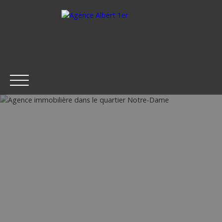
ACCUEIL
ACHETER
LOUER
ESTIMER
VENDRE
Être rappelé