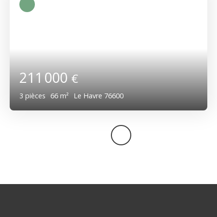
211 000
€
3
pièces
66
m²
Le Havre 76600