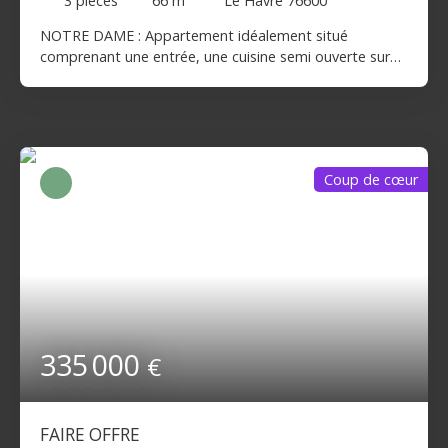
3
pièces
66
m²
Le Havre 76600
NOTRE DAME : Appartement idéalement situé
comprenant une entrée, une cuisine semi ouverte sur
séjour -salon , 2 chambres , une salle de bains +
douche. A DECOUVRIR RAPIDEMENT Vous voulez en
savoir plus n'hésitez pas à contacter Valérie MORIN 07
86 96 27 73 . Les informations sur les risques auxquels
ce bien est exposé sont disponibles sur le site
Coup de cœur
Géorisques : www. georisques. gouv. fr
335 000
€
FAIRE OFFRE