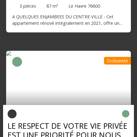
3
pièces
87
m²
Le Havre 76600
A QUELQUES ENJAMBEES DU CENTRE VILLE - Cet
appartement rénové intégralement en 2021, offre une
expérience rare. Panorama 180°, VILLE PLUS MER, lever
et coucher de soleil. Baie vitrée avec accès TERRASSE.
Dès l'entrée, la lumière s'impose. Le séjour baigné de
clarté s'ouvre largement sur l'horizon, créant une
atmosphère unique évoluant au fil de la journée. 5
Exclusivité
POINTS ESSENTIELS : - 87 M² loi carrez - Rénovation
complète, finition contemporaine - Intérieur lumineux,
tons clairs et épurés - Vue exceptionnelle sans vis-à-vis
- Environnement calme et résidentiel Aucun travaux
intérieurs à prévoir : " Vous posez vos valises ! " Un bien
rare sur le marché, idéal pour les amateurs de lumière,
d'espace et de vue dégagée. UN APPARTEMENT QUI
NE SE DECRIT PAS... IL SE VIT !!!!! Contactez nous pour
découvrir ce bien d'EXCEPTION ! AGENCE ALBERT 1ER
79 000
€
TEL. 02. 35. 43. 02. 70. /06. 82. 34. 60. 54.
LE RESPECT DE VOTRE VIE PRIVÉE
EST UNE PRIORITÉ POUR NOUS