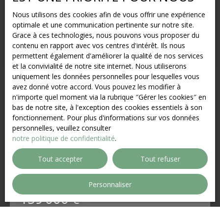
PASINO
Nous utilisons des cookies afin de vous offrir une expérience
1
pièce
29
m²
Le Havre 76600
optimale et une communication pertinente sur notre site.
Grace à ces technologies, nous pouvons vous proposer du
PASINO - Studio très bien situé offrant un séjour
contenu en rapport avec vos centres d'intérêt. Ils nous
lumineux, une cuisine, une entrée, sdd et WC
permettent également d'améliorer la qualité de nos services
indépendant. Une cave complètement le tout. Prévoir
et la convivialité de notre site internet. Nous utiliserons
changement des fenêtres et rafraîchissement de
uniquement les données personnelles pour lesquelles vous
l'ensemble. Idéal investisseurs ou pied-à-terre. A
avez donné votre accord. Vous pouvez les modifier à
VISITER SANS TARDER AGENCE ALBERT 1ER 02. 35. 43.
n'importe quel moment via la rubrique ″Gérer les cookies″ en
02. 70. /06. 82. 34. 60. 54.
bas de notre site, à l'exception des cookies essentiels à son
fonctionnement. Pour plus d'informations sur vos données
personnelles, veuillez consulter
notre politique de confidentialité
.
Tout accepter
Tout refuser
Personnaliser
159 000
€