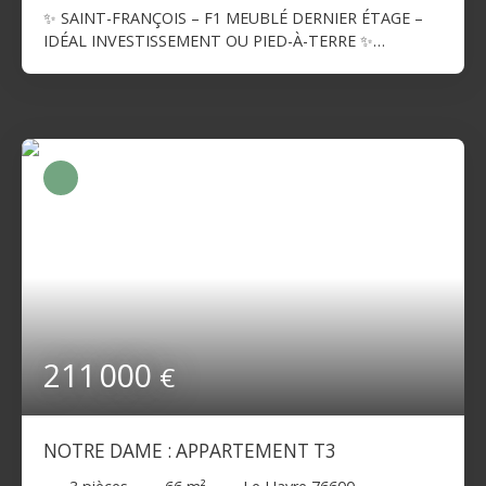
✨ SAINT-FRANÇOIS – F1 MEUBLÉ DERNIER ÉTAGE –
IDÉAL INVESTISSEMENT OU PIED-À-TERRE ✨
Découvrez cet appartement F1 meublé, situé au
dernier étage d'une copropriété dans le quartier
recherché de Saint-François. Vous y trouverez une
agréable pièce de vie avec canapé-lit et dressing, une
cuisine aménagée et entièrement équipée, ainsi qu'une
salle de douches avec WC. Un local commun est
également à disposition au sein de la copropriété. 📍
Les + : ✔ Dernier étage✔ Appartement vendu meublé✔
Cuisine aménagée et équipée✔ Faibles contraintes
d'installation✔ Quartier vivant, à deux pas des
commerces, des restaurants et des quais 💼 Un bien
parfait pour un investissement locatif, un pied-à-terre
ou un premier achat.
211 000
€
NOTRE DAME : APPARTEMENT T3