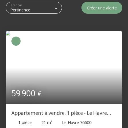
Trier par
Créer une alerte
Pertinence
59 900
€
Appartement à vendre, 1 pièce - Le Havre
76600
1
pièce
21
m²
Le Havre 76600