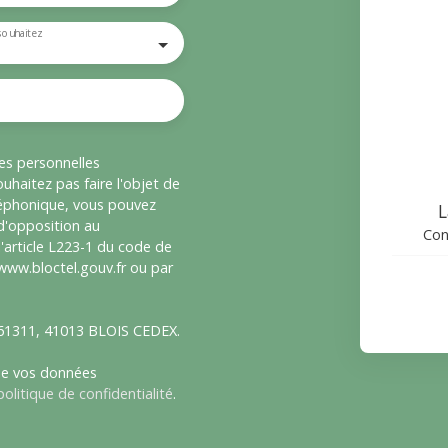
souhaitez
es personnelles
haitez pas faire l'objet de
léphonique, vous pouvez
L
 d'opposition au
Con
'article L223-1 du code de
 www.bloctel.gouv.fr ou par
S 61311, 41013 BLOIS CEDEX.
 de vos données
politique de confidentialité
.