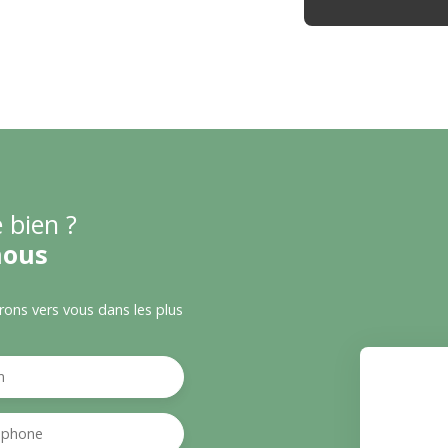
 bien ?
nous
drons vers vous dans les plus
m
éphone