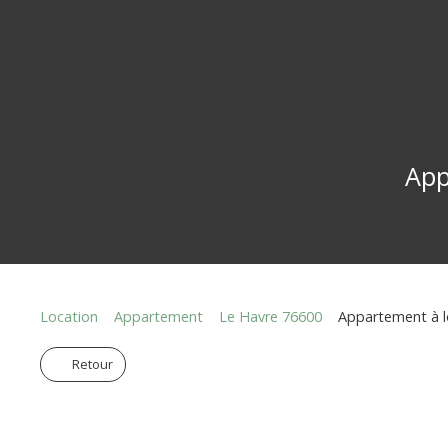
App
Location
Appartement
Le Havre 76600
Appartement à lo
Retour