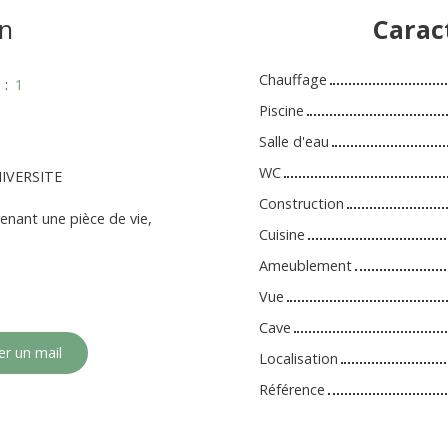
n
Carac
Chauffage
s
:
1
Piscine
Salle d'eau
WC
IVERSITE
Construction
nant une pièce de vie,
Cuisine
Ameublement
Vue
Cave
r un mail
Localisation
Référence