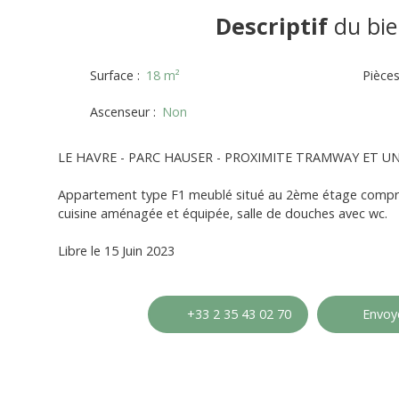
Descriptif
du bie
Surface
:
18
m²
Pièce
Ascenseur
:
Non
LE HAVRE - PARC HAUSER - PROXIMITE TRAMWAY ET UN
Appartement type F1 meublé situé au 2ème étage compre
cuisine aménagée et équipée, salle de douches avec wc.
Libre le 15 Juin 2023
+33 2 35 43 02 70
Envoye