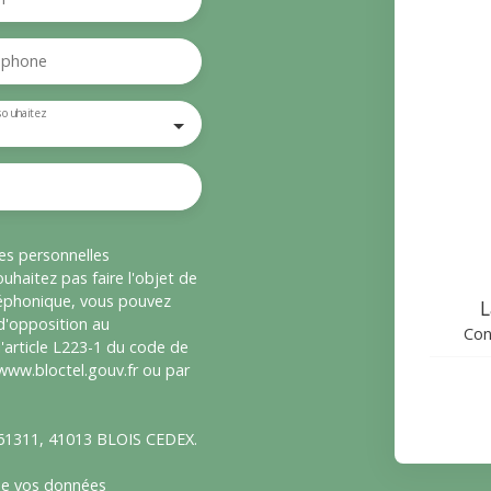
éphone
souhaitez
es personnelles
haitez pas faire l'objet de
léphonique, vous pouvez
L
 d'opposition au
Con
'article L223-1 du code de
 www.bloctel.gouv.fr ou par
S 61311, 41013 BLOIS CEDEX.
 de vos données