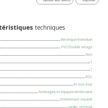
Ajouter aux favoris
Imprimer
téristiques
techniques
Electrique/Individuel
PVC/Double vitrage
Non
1
1
RDC
En bon état
Aménagée et équipée/Américaine
Entièrement meublé
Jardin, terrasse