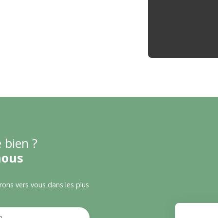
 bien ?
nous
drons vers vous dans les plus
m