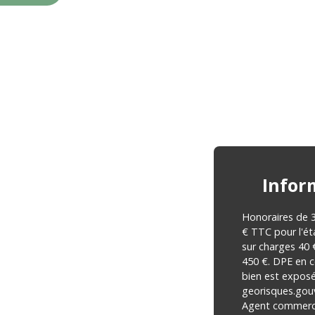
Infor
Honoraires de 
€ TTC pour l'ét
sur charges 40 
450 €. DPE en c
bien est exposé
georisques.gouv
Agent commercia