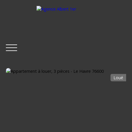
Loué
ACCUEIL
ACHETER
LOUER
ESTIMER
VENDRE
Être rappelé