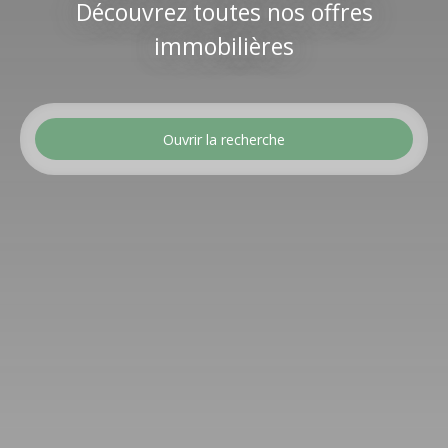
Découvrez toutes nos offres
immobilières
Ouvrir la recherche
Type d'offre
Location
Type de bien
Appartement
Localisation
Sainte-Adresse (76310)
Loyer max (€/mois)
Surface min (m²)