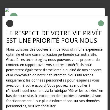
bel immeuble ancien de caractère. ✨ Vous serez
immédiatement séduit par sa vue mer et son charme :
Séjour lumineux avec vue dégagée2 belles
chambresCuisine fonctionnelleSalle de bain
soignéeChambre de bonne / bureau idéale télétravail
ou espace indépendantCave privative et local vélos
LE RESPECT DE VOTRE VIE PRIVÉE
commun💡 Emplacement premium : plage, commerces
et transports à pied. Libre de suite Loyer: 1175€ + 60€
EST UNE PRIORITÉ POUR NOUS
Nous utilisons des cookies afin de vous offrir une expérience
optimale et une communication pertinente sur notre site.
1 130
Grace à ces technologies, nous pouvons vous proposer du
€ /mois CC
contenu en rapport avec vos centres d'intérêt. Ils nous
permettent également d'améliorer la qualité de nos services
et la convivialité de notre site internet. Nous utiliserons
Appartement à louer, 4 pièces - Sainte-
uniquement les données personnelles pour lesquelles vous
Adresse 76310
avez donné votre accord. Vous pouvez les modifier à
4
pièces
89
m²
Sainte-Adresse 76310
n'importe quel moment via la rubrique ″Gérer les cookies″ en
BEL APPARTEMENT A LOUER SITUE A SAINTE
bas de notre site, à l'exception des cookies essentiels à son
ADRESSE Appartement situé dans un belle résidence
fonctionnement. Pour plus d'informations sur vos données
arborée et calme, à Sainte-Adresse type F3-4 d'environ
personnelles, veuillez consulter