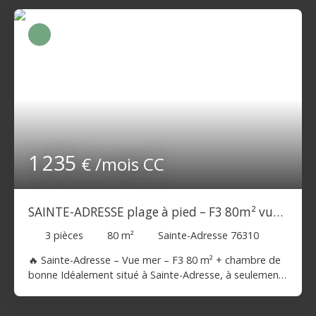
1 235
€ /mois CC
SAINTE-ADRESSE plage à pied – F3 80m² vue
mer + bureau
3
pièces
80
m²
Sainte-Adresse 76310
🔥 Sainte-Adresse – Vue mer – F3 80 m² + chambre de
bonne Idéalement situé à Sainte-Adresse, à seulement
quelques pas de la mer, venez découvrir ce superbe
appartement F3 de 80 m² en très bon état, au sein d’un