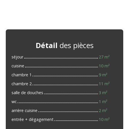
Détail
des pièces
séjour
27 m²
cuisine
10 m²
chambre 1
9 m²
chambre 2
11 m²
salle de douches
3 m²
wc
1 m²
arrière cuisine
2 m²
entrée + dégagement
10 m²