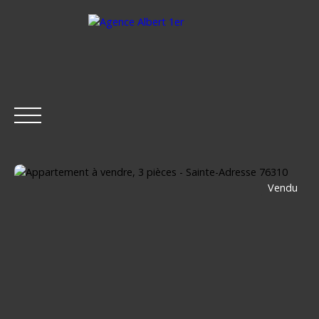
Vendu
ACCUEIL
ACHETER
LOUER
ESTIMER
VENDRE
Être rappelé