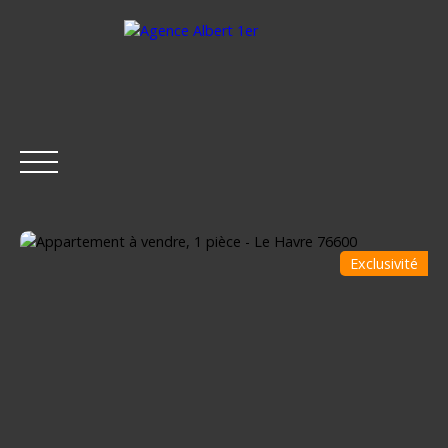
Exclusivité
ACCUEIL
ACHETER
LOUER
ESTIMER
VENDRE
Être rappelé