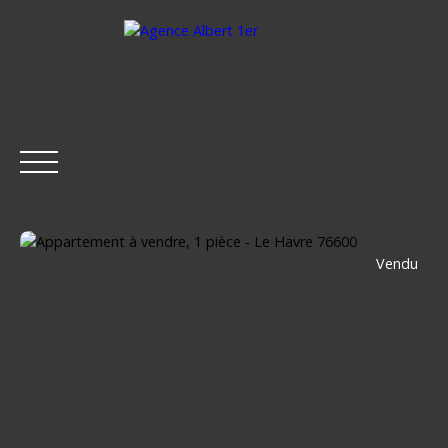
Vendu
ACCUEIL
ACHETER
LOUER
ESTIMER
VENDRE
Être rappelé