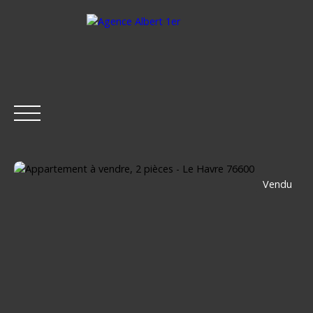
Vendu
ACCUEIL
ACHETER
LOUER
ESTIMER
VENDRE
Être rappelé