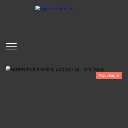
Nouveauté
ACCUEIL
ACHETER
LOUER
ESTIMER
VENDRE
Être rappelé