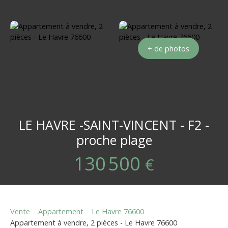
+ de photos
LE HAVRE -SAINT-VINCENT - F2 -
proche plage
130 500
€
Vente
Appartement
Le Havre 76600
Appartement à vendre, 2 pièces - Le Havre 76600