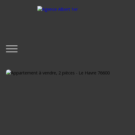
ACCUEIL
ACHETER
LOUER
ESTIMER
VENDRE
Être rappelé