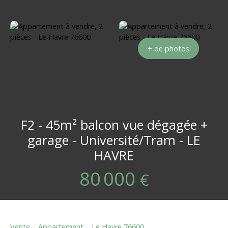
+ de photos
F2 - 45m² balcon vue dégagée +
garage - Université/Tram - LE
HAVRE
80 000
€
Vente
Appartement
Le Havre 76600