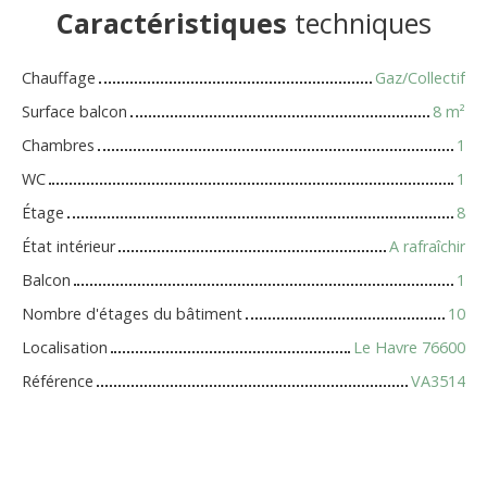
Caractéristiques
techniques
Chauffage
Gaz/Collectif
Surface balcon
8
m²
Chambres
1
WC
1
Étage
8
État intérieur
A rafraîchir
Balcon
1
Nombre d'étages du bâtiment
10
Localisation
Le Havre 76600
Référence
VA3514