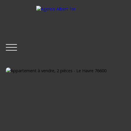
ACCUEIL
ACHETER
LOUER
ESTIMER
VENDRE
Être rappelé