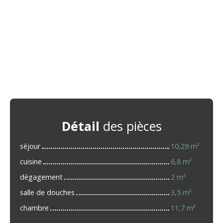
Détail
des pièces
séjour
10,29 m²
cuisine
6,8 m²
dégagement
2 m²
salle de douches
3,5 m²
chambre
11,7 m²