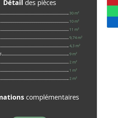
Détail
des pièces
30 m²
10 m²
11 m²
9,74 m²
4,3 m²
d
9 m²
2 m²
1 m²
2 m²
mations
complémentaires