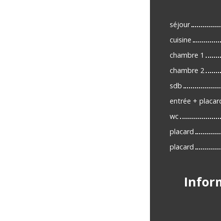
séjour
cuisine
chambre 1
chambre 2
sdb
entrée + placar
wc
placard
placard
Infor