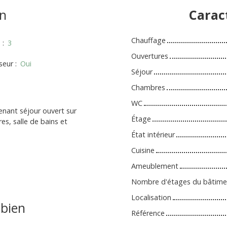
n
Carac
Chauffage
s
:
3
Ouvertures
seur
:
Oui
Séjour
Chambres
WC
ant séjour ouvert sur
Étage
s, salle de bains et
État intérieur
Cuisine
Ameublement
Nombre d'étages du bâtime
Localisation
bien
Référence