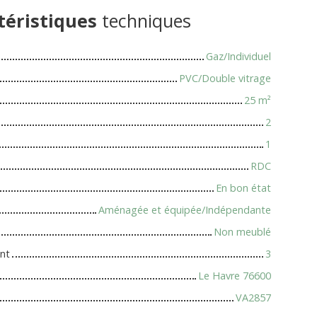
téristiques
techniques
Gaz/Individuel
PVC/Double vitrage
25
m²
2
1
RDC
En bon état
Aménagée et équipée/Indépendante
Non meublé
nt
3
Le Havre 76600
VA2857