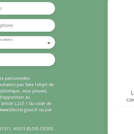
m
éphone
souhaitez
es personnelles
haitez pas faire l'objet de
léphonique, vous pouvez
L
 d'opposition au
Con
'article L223-1 du code de
 www.bloctel.gouv.fr ou par
S 61311, 41013 BLOIS CEDEX.