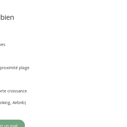
bien
ves
 proximité plage
orte croissance
ooking, Airbnb)
r un mail