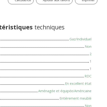
Calculatrice
Ajouter aux favoris
Imprimer
téristiques
techniques
Gaz/Individuel
Non
2
1
1
RDC
En excellent état
Aménagée et équipée/Américaine
Entièrement meublé
Non