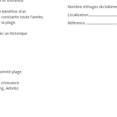
 et d'intimité.
Nombre d'étages du bâtime
n bénéficie d'un
Localisation
constante toute l'année,
 la plage.
Référence
vec un historique
oximité plage
e croissance
ng, Airbnb)