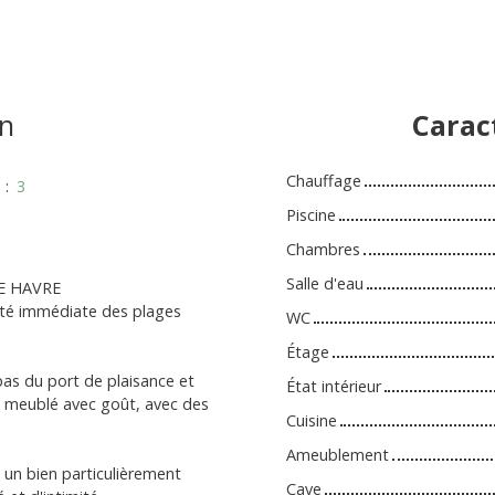
n
Carac
Chauffage
s
:
3
Piscine
Chambres
Salle d'eau
LE HAVRE
ité immédiate des plages
WC
Étage
pas du port de plaisance et
État intérieur
t meublé avec goût, avec des
Cuisine
Ameublement
un bien particulièrement
Cave