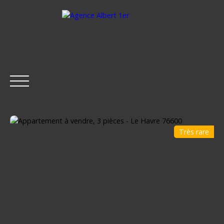
Très rare
ACCUEIL
ACHETER
LOUER
ESTIMER
VENDRE
Être rappelé