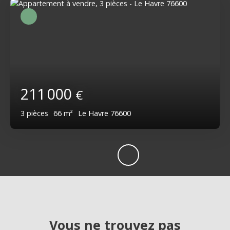
211 000
€
3
pièces
66
m²
Le Havre 76600
Vous ne trouvez pas