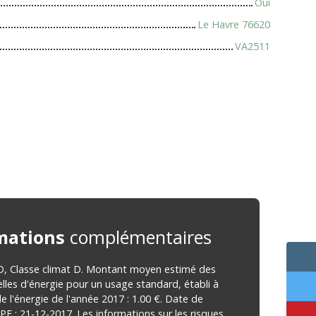
Oui
Le Havre 76620
VA2511
mations
complémentaires
 D, Classe climat D. Montant moyen estimé des
les d'énergie pour un usage standard, établi à
de l'énergie de l'année 2017 : 1.00 €. Date de
PE : 21-12-2017. Les informations sur les risques