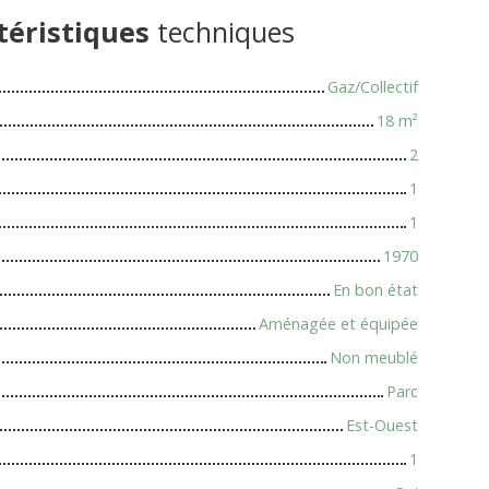
téristiques
techniques
Gaz/Collectif
18
m²
2
1
1
1970
En bon état
Aménagée et équipée
Non meublé
Parc
Est-Ouest
1