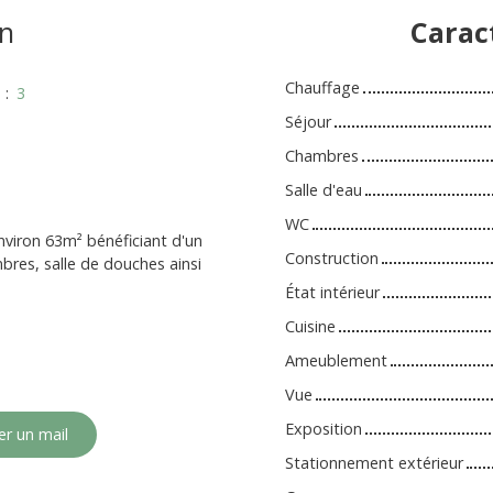
n
Carac
Chauffage
s
:
3
Séjour
Chambres
Salle d'eau
WC
viron 63m² bénéficiant d'un
Construction
res, salle de douches ainsi
État intérieur
Cuisine
Ameublement
Vue
Exposition
r un mail
Stationnement extérieur