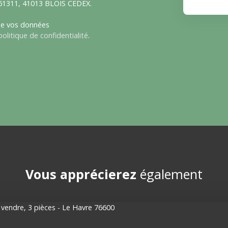
S 61311, 41013 BLOIS CEDEX.
 de vos données
politique de confidentialité
.
Vous apprécierez
également