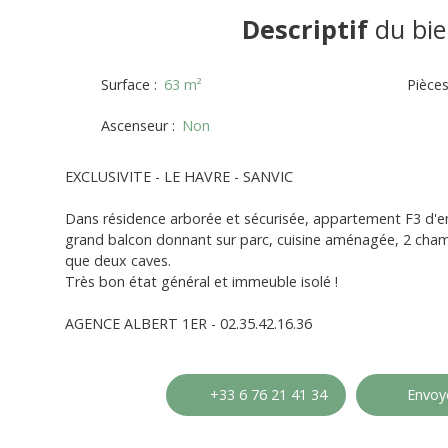
Descriptif
du bie
Surface
:
63
m²
Pièce
Ascenseur
:
Non
EXCLUSIVITE - LE HAVRE - SANVIC
Dans résidence arborée et sécurisée, appartement F3 d'en
grand balcon donnant sur parc, cuisine aménagée, 2 chamb
que deux caves.
Très bon état général et immeuble isolé !
AGENCE ALBERT 1ER - 02.35.42.16.36
+33 6 76 21 41 34
Envoye