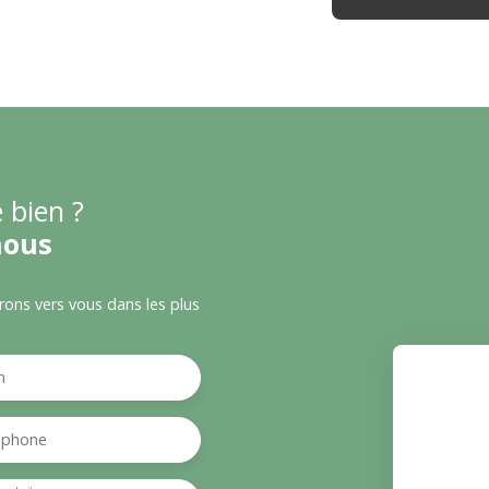
 bien ?
nous
drons vers vous dans les plus
m
éphone