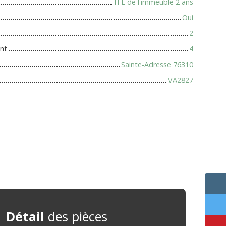
ITE de l'immeuble 2 ans
Oui
2
nt
4
Sainte-Adresse 76310
VA2827
Détail
des pièces