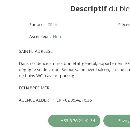
Descriptif
du bie
Surface
:
70
m²
Pièce
Ascenseur
:
Non
SAINTE-ADRESSE
Dans résidence en très bon état général, appartement F3
dégagée sur le vallon. Séjour-salon avec balcon, cuisine 
de bains WC, cave et parking
ECHAPPEE MER
AGENCE ALBERT 1 ER - 02.35.42.16.36
+33 6 76 21 41 34
Envoye