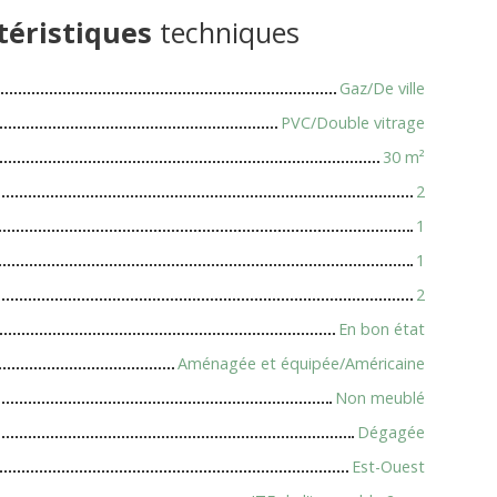
téristiques
techniques
Gaz/De ville
PVC/Double vitrage
30
m²
2
1
1
2
En bon état
Aménagée et équipée/Américaine
Non meublé
Dégagée
Est-Ouest