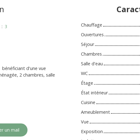
n
Carac
Chauffage
s
:
3
Ouvertures
Séjour
Chambres
Salle d'eau
 bénéficiant d'une vue
WC
aménagée, 2 chambres, salle
Étage
État intérieur
Cuisine
Ameublement
Vue
r un mail
Exposition