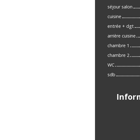
séjour salon
cuisine
entrée + dgt
arrière cuisine
chambre 1
chambre 2
WC
sdb
Infor