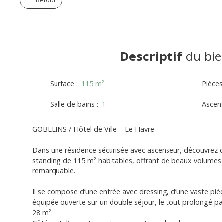
Retour
Descriptif
du bie
Surface
:
115
m²
Pièce
Salle de bains
:
1
Ascen
GOBELINS / Hôtel de Ville – Le Havre
Dans une résidence sécurisée avec ascenseur, découvrez
standing de 115 m² habitables, offrant de beaux volumes 
remarquable.
Il se compose d’une entrée avec dressing, d’une vaste pièc
équipée ouverte sur un double séjour, le tout prolongé pa
28 m².