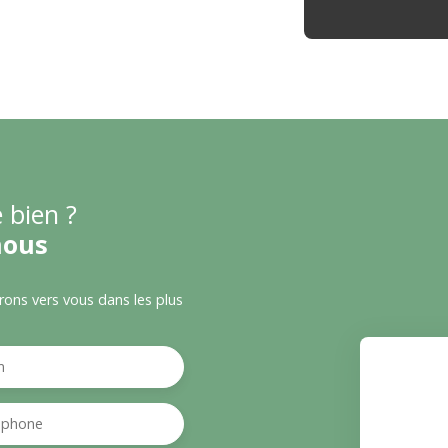
 bien ?
nous
drons vers vous dans les plus
m
éphone