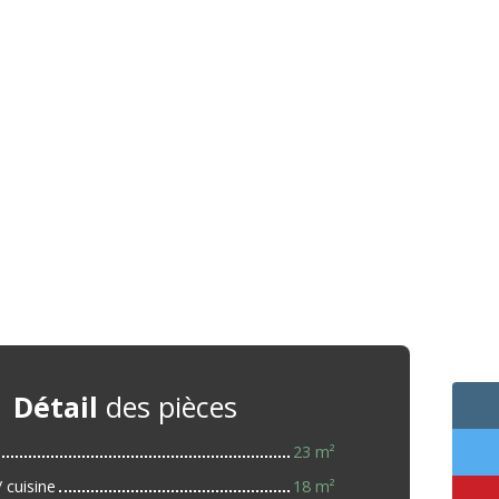
Détail
des pièces
23 m²
 cuisine
18 m²