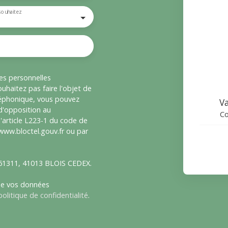
souhaitez
es personnelles
haitez pas faire l'objet de
léphonique, vous pouvez
Va
 d'opposition au
Co
'article L223-1 du code de
 www.bloctel.gouv.fr ou par
S 61311, 41013 BLOIS CEDEX.
 de vos données
politique de confidentialité
.