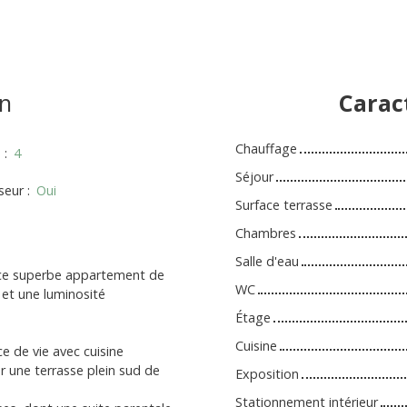
n
Carac
Chauffage
s
:
4
Séjour
seur
:
Oui
Surface terrasse
Chambres
Salle d'eau
 ce superbe appartement de
WC
et une luminosité
Étage
Cuisine
e de vie avec cuisine
r une terrasse plein sud de
Exposition
Stationnement intérieur