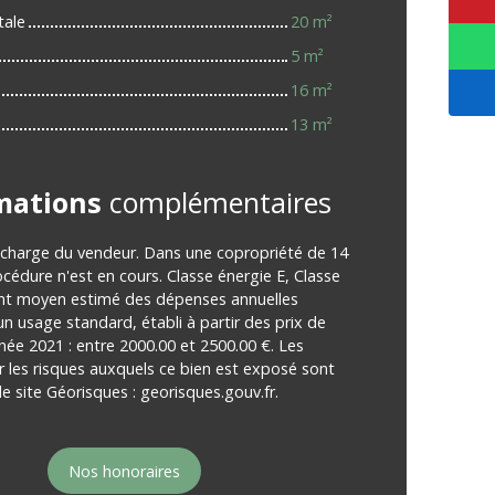
tale
20 m²
5 m²
16 m²
13 m²
mations
complémentaires
 charge du vendeur. Dans une copropriété de 14
océdure n'est en cours. Classe énergie E, Classe
nt moyen estimé des dépenses annuelles
un usage standard, établi à partir des prix de
nnée 2021 : entre 2000.00 et 2500.00 €. Les
r les risques auxquels ce bien est exposé sont
le site Géorisques : georisques.gouv.fr.
Nos honoraires