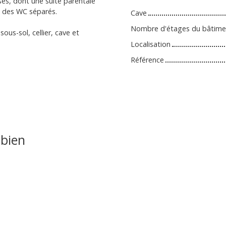
es, dont une suite parentale
et des WC séparés.
Cave
Nombre d'étages du bâtime
ous-sol, cellier, cave et
Localisation
Référence
bien