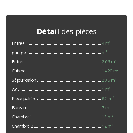
Détail
des pièces
Entrée
4 m²
garage
m²
Entrée
2.66 m²
Cuisine
14.20 m²
Séjour-salon
29.5 m²
wc
1 m²
Pièce palière
8.2 m²
Bureau
7 m²
Chambre1
13 m²
Chambre 2
12 m²