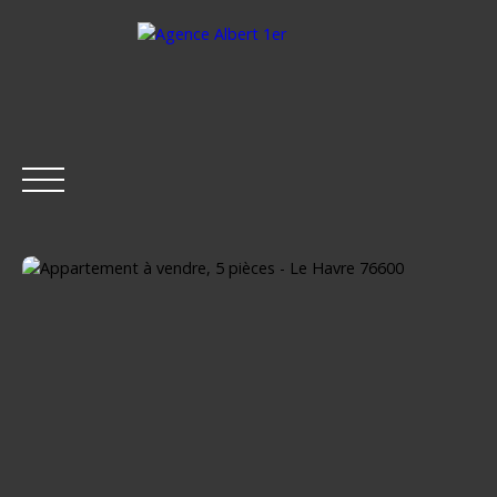
ACCUEIL
ACHETER
LOUER
ESTIMER
VENDRE
Être rappelé