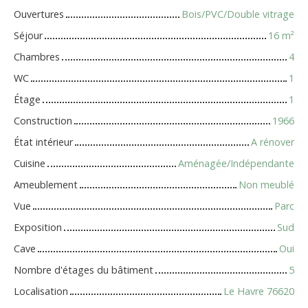
Ouvertures
Bois/PVC/Double vitrage
Séjour
16
m²
Chambres
4
WC
1
Étage
1
Construction
1966
État intérieur
A rénover
Cuisine
Aménagée/Indépendante
Ameublement
Non meublé
Vue
Parc
Exposition
Sud
Cave
Oui
Nombre d'étages du bâtiment
5
Localisation
Le Havre 76620