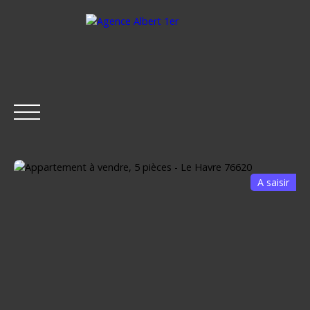
A saisir
ACCUEIL
ACHETER
LOUER
ESTIMER
VENDRE
Être rappelé