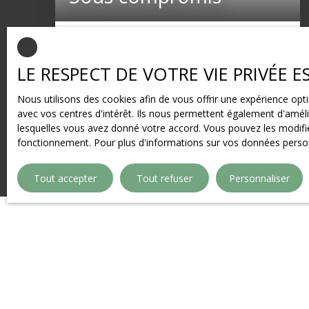
LE HAVRE - SAINTE-CÉCILE - Immeuble
110
m²
Le Havre 76610
LE RESPECT DE VOTRE VIE PRIVÉE 
LE HAVRE - SAINTE-CÉCILE A proximité
Nous utilisons des cookies afin de vous offrir une expérience o
immédiate de la place et de ses commerces,
avec vos centres d'intérêt. Ils nous permettent également d'amélio
Immeuble comprenant 3 appartements
lesquelles vous avez donné votre accord. Vous pouvez les modifier
bénéficiant chacun d'un jardin privatif exposé
fonctionnement. Pour plus d'informations sur vos données person
sud Rdc: F1 - 27m² Rdc: F1 - 27m² 1er étage: F3
- 62m² + grenier Locataires en place depuis 10
Tout accepter
Tout refuser
Personnaliser
ans Cave complète Loyer annuel: 16000€ Beau
placement AGENCE ALBERT 1ER