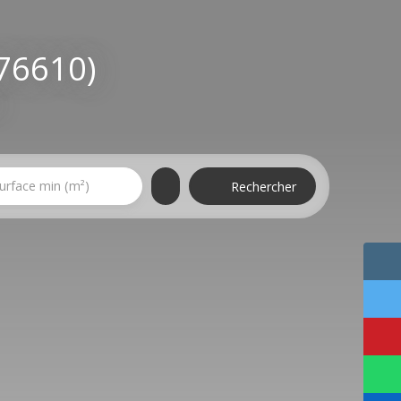
76610)
urface min (m²)
Rechercher