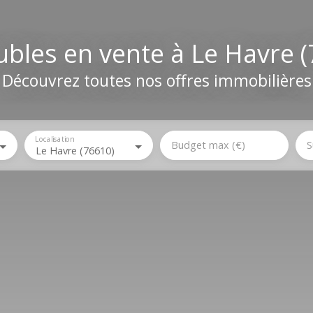
bles en vente à Le Havre (
Découvrez toutes nos offres immobilières
Localisation
Budget max (€)
S
Le Havre (76610)