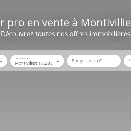
 pro en vente à Montivilli
Découvrez toutes nos offres immobilières
Localisation
Budget max (€)
S
Montivilliers (76290)