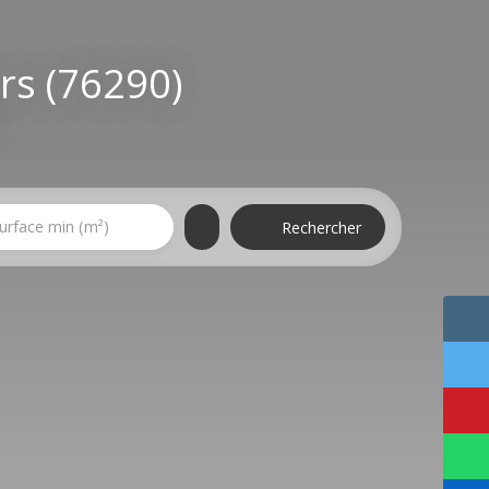
ers (76290)
urface min (m²)
Rechercher