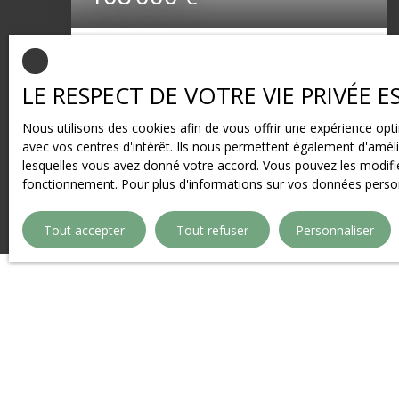
MONTIVILLIERS - local commercial -
72m²
72
m²
Montivilliers 76290
LE RESPECT DE VOTRE VIE PRIVÉE 
MONTIVILLIERS - local commercial d'environ
Nous utilisons des cookies afin de vous offrir une expérience o
72m² en bon état général libre d'exploitation.
avec vos centres d'intérêt. Ils nous permettent également d'amélio
Faibles charges AGENCE ALBERT 1ER - 02. 35.
lesquelles vous avez donné votre accord. Vous pouvez les modifier
42. 16. 36
fonctionnement. Pour plus d'informations sur vos données person
Tout accepter
Tout refuser
Personnaliser