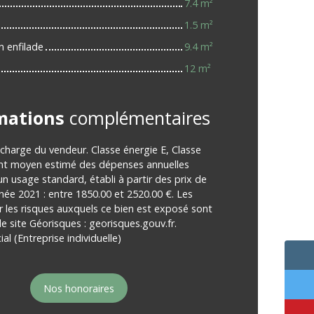
7.4 m²
1.5 m²
n enfilade
9.4 m²
12 m²
mations
complémentaires
 charge du vendeur. Classe énergie E, Classe
nt moyen estimé des dépenses annuelles
un usage standard, établi à partir des prix de
nnée 2021 : entre 1850.00 et 2520.00 €. Les
r les risques auxquels ce bien est exposé sont
le site Géorisques : georisques.gouv.fr.
l (Entreprise individuelle)
Nos honoraires