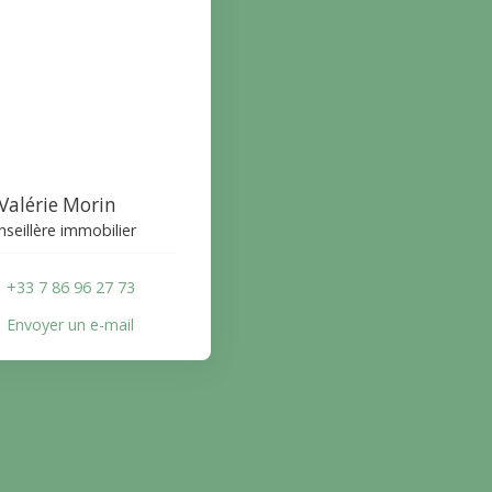
Valérie Morin
seillère immobilier
+33 7 86 96 27 73
Envoyer un e-mail