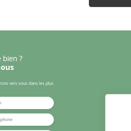
 bien ?
nous
drons vers vous dans les plus
m
éphone