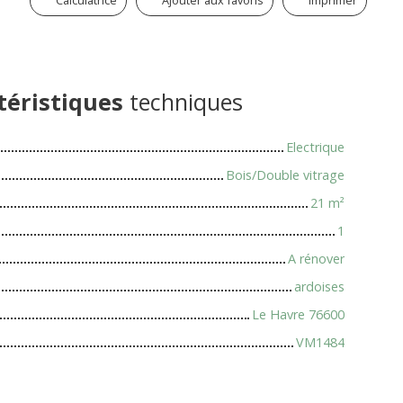
Calculatrice
Ajouter aux favoris
Imprimer
téristiques
techniques
Electrique
Bois/Double vitrage
21
m²
1
A rénover
ardoises
Le Havre 76600
VM1484