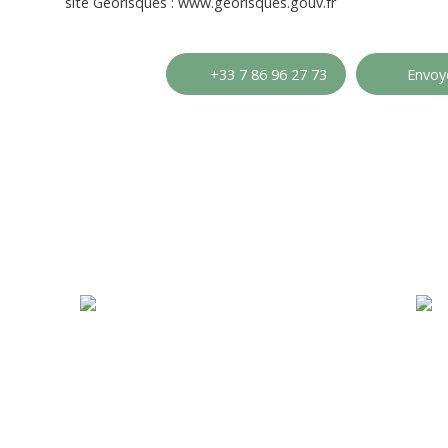
site Géorisques : www.georisques.gouv.fr
+33 7 86 96 27 73
Envoye