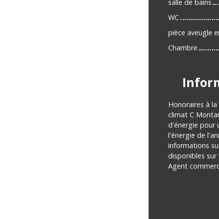
salle de bains
WC
pièce aveugle e
Chambre
Infor
Honoraires à la
climat C Monta
d'énergie pour 
l'énergie de l'a
informations su
disponibles sur 
Agent commercia