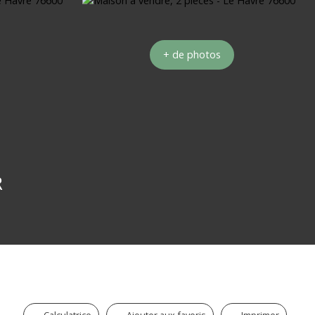
+ de photos
R