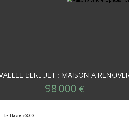
VALLEE BEREULT : MAISON A RENOVE
98 000
€
s - Le Havre 76600