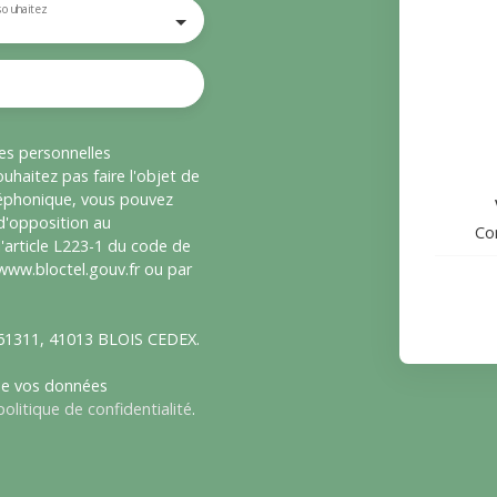
souhaitez
es personnelles
haitez pas faire l'objet de
léphonique, vous pouvez
 d'opposition au
Con
'article L223-1 du code de
 www.bloctel.gouv.fr ou par
S 61311, 41013 BLOIS CEDEX.
 de vos données
politique de confidentialité
.