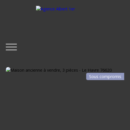
Sous compromis
ACCUEIL
ACHETER
LOUER
ESTIMER
VENDRE
Être rappelé