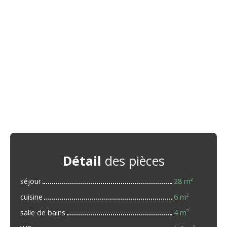
Détail
des pièces
séjour
28 m²
cuisine
6 m²
salle de bains
4 m²