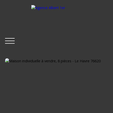
ACCUEIL
ACHETER
LOUER
ESTIMER
VENDRE
Être rappelé