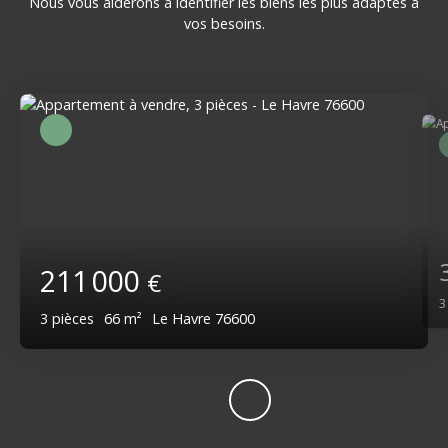
Nous vous aiderons à identifier les biens les plus adaptés à
vos besoins.
211 000
€
3
pièces
66
m²
Le Havre 76600