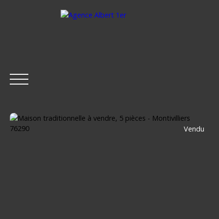
Vendu
ACCUEIL
ACHETER
LOUER
ESTIMER
VENDRE
Être rappelé