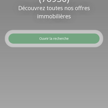
Découvrez toutes nos offres
immobilières
Ouvrir la recherche
Type d'offre
Vente
Type de bien
Maison
Localisation
Cauville-sur-Mer (76930)
Budget max (€)
Surface min (m²)