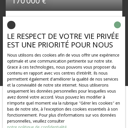
170 000
€
Maison avec travaux, 3 ch, garage et jardin -
St Romain
5
pièces
85
m²
LE RESPECT DE VOTRE VIE PRIVÉE
Saint-Romain-de-Colbosc 76430
EST UNE PRIORITÉ POUR NOUS
À VENDRE – Maison de ville à fort potentiel à Saint-
Romain-de-Colbosc Située sur la commune recherchée
Nous utilisons des cookies afin de vous offrir une expérience
de Saint-Romain-de-Colbosc, à proximité immédiate
optimale et une communication pertinente sur notre site.
du collège et des commodités, maison mitoyenne
Grace à ces technologies, nous pouvons vous proposer du
offrant de nombreuses possibilités d'aménagement sur
contenu en rapport avec vos centres d'intérêt. Ils nous
une parcelle d'environ 600 m². Descriptif du bien : Rez-
permettent également d'améliorer la qualité de nos services
de-chaussée : Séjour / salon avec cuisine ouverte,
et la convivialité de notre site internet. Nous utiliserons
prolongé par une véranda. 1er étage : 2 chambres et
uniquement les données personnelles pour lesquelles vous
une salle de bains. Étage supérieur : Une 3ème chambre
avez donné votre accord. Vous pouvez les modifier à
mansardée. Extérieurs et annexes : Terrain d'environ
n'importe quel moment via la rubrique ″Gérer les cookies″ en
600 m² comprenant un garage privatif et une
bas de notre site, à l'exception des cookies essentiels à son
dépendance (idéale pour stockage ou atelier).
fonctionnement. Pour plus d'informations sur vos données
Prestations et caractéristiques : Chauffage actuel au
personnelles, veuillez consulter
fioul (à prévoir : changement du système de chauffage
notre politique de confidentialité
.