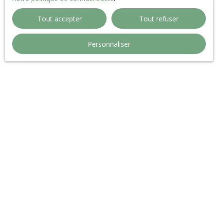
pour un meilleur confort global et une optimisation
énergétique). Travaux de rénovation à prévoir (idéal
Tout accepter
Tout refuser
pour personnaliser l'ensemble ou investissement).
Secteur calme et recherché, proche des écoles.
Personnaliser
Contacter Arnaud Dulac 06. 63. 29. 29. 35