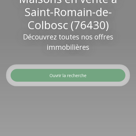
Saint-Romain-de-
Colbosc (76430)
Découvrez toutes nos offres
immobilières
Ouvrir la recherche
Type d'offre
Vente
Type de bien
Maison
Localisation
Saint-Romain-de-Colbosc (76430)