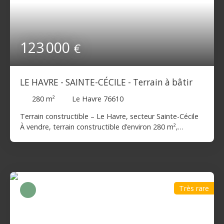
123 000
€
LE HAVRE - SAINTE-CÉCILE - Terrain à bâtir
280
m²
Le Havre 76610
Terrain constructible – Le Havre, secteur Sainte-Cécile
À vendre, terrain constructible d’environ 280 m²,
idéalement situé au Havre, dans le secteur recherché
de Sainte-Cécile, à proximité immédiate de la forêt de
Montgeon. Vous apprécierez un environnement calme,
résidentiel, avec une vue dégagée, parfait pour un
projet de construction dans un cadre verdoyant tout
Très rare
en restant proche des commodités, écoles et axes
principaux. 📍 Emplacement privilégié🌳 Proche forêt de
Montgeon🏡 Secteur paisible et agréable📐 Surface :
~280 m² Libre de constructeur