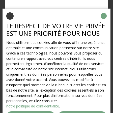
LE RESPECT DE VOTRE VIE PRIVÉE
189 000
€
EST UNE PRIORITÉ POUR NOUS
Nous utilisons des cookies afin de vous offrir une expérience
LE HAVRE - SANVIC/BLEVILLE - Terrain plat
optimale et une communication pertinente sur notre site.
Grace à ces technologies, nous pouvons vous proposer du
650
m²
Le Havre 76620
contenu en rapport avec vos centres d'intérêt. Ils nous
LE HAVRE - SANVIC/BLÉVILLE Belle parcelle d'environ
permettent également d'améliorer la qualité de nos services
600m² permettant diverses projets. Construction
et la convivialité de notre site internet. Nous utiliserons
possible pour une maison d'habitation ou de plusieurs
uniquement les données personnelles pour lesquelles vous
maisons. RARE A LA VENTE AGENCE ALBERT 1ER
avez donné votre accord. Vous pouvez les modifier à
n'importe quel moment via la rubrique ″Gérer les cookies″ en
bas de notre site, à l'exception des cookies essentiels à son
fonctionnement. Pour plus d'informations sur vos données
Très rare
personnelles, veuillez consulter
notre politique de confidentialité
.