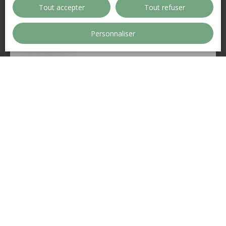
Tout accepter
Tout refuser
Personnaliser
89 000
€
SANVIC - BLEVILLE
270
m²
Le Havre 76620
SANVIC - BLEVILLE Parcelle de terrain constructible
d'environ 270m² exposé sud. Libre de constructeur
RARE SUR LE MARCHÉ AGENCE ALBERT 1ER
Sous compromis