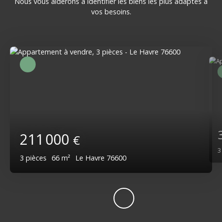
Nous vous aiderons à identifier les biens les plus adaptés à
vos besoins.
211 000
€
3
pièces
66
m²
Le Havre 76600