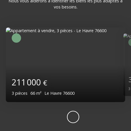
Nous vous aiderons à identifier les biens les plus adaptés à
vos besoins.
211 000
€
3
pièces
66
m²
Le Havre 76600