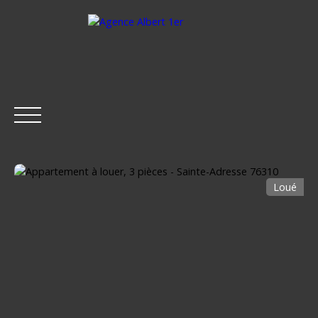
Loué
ACCUEIL
ACHETER
LOUER
ESTIMER
VENDRE
Être rappelé