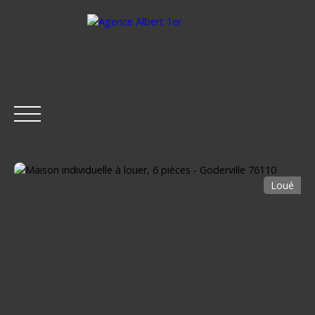
Loué
ACCUEIL
ACHETER
LOUER
ESTIMER
VENDRE
Être rappelé