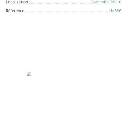
Localisation
Goderville 76110
Référence
LM886