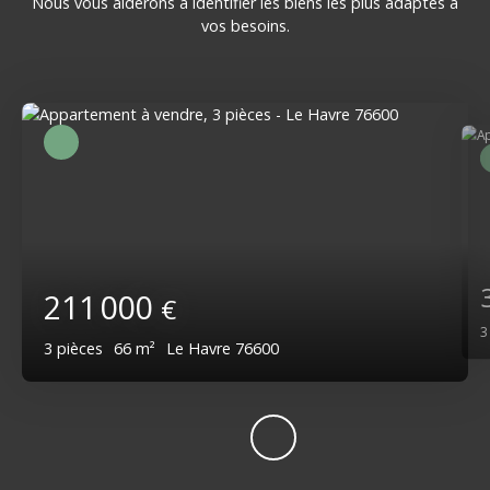
Nous vous aiderons à identifier les biens les plus adaptés à
vos besoins.
211 000
€
3
pièces
66
m²
Le Havre 76600