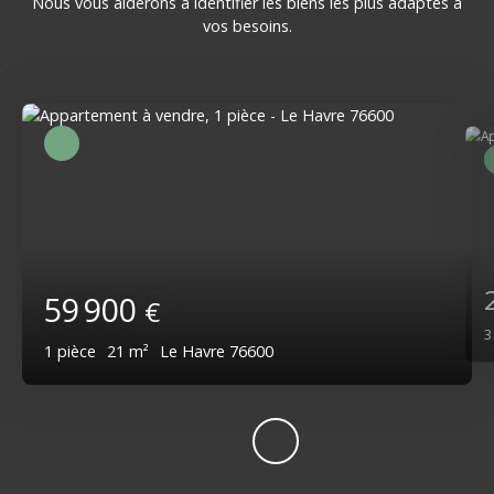
Nous vous aiderons à identifier les biens les plus adaptés à
vos besoins.
59 900
€
1
pièce
21
m²
Le Havre 76600