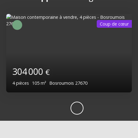
Coup de cœur
304 000
€
4
pièces
105
m²
Bosroumois 27670