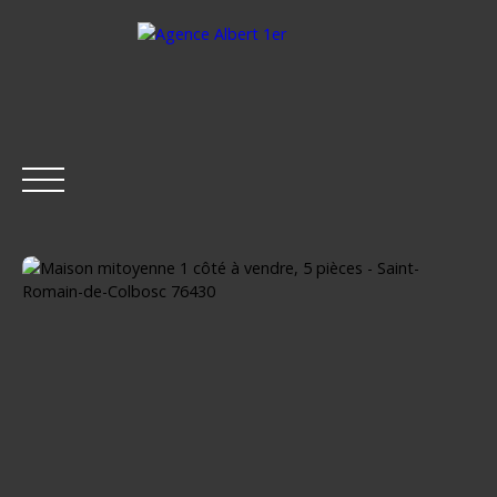
ACCUEIL
ACHETER
LOUER
ESTIMER
VENDRE
Être rappelé