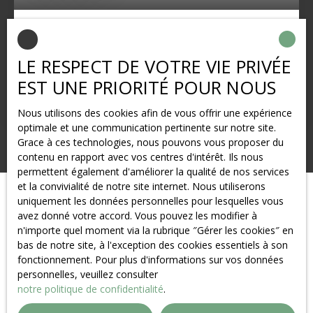
Maison individuelle à vendre, 5 pièces -
Hermeville 76280
5
pièces
100
m²
Hermeville 76280
LE RESPECT DE VOTRE VIE PRIVÉE
À vendre – Maison individuelle 3 chambres sur belle
EST UNE PRIORITÉ POUR NOUS
parcelle d'environ 3000M²– Non mitoyenne – Secteur
proche Angerville-l’Orcher Située dans un
Nous utilisons des cookies afin de vous offrir une expérience
environnement calme et recherché, à proximité
optimale et une communication pertinente sur notre site.
immédiate d’Angerville-l’Orcher, venez découvrir cette
Grace à ces technologies, nous pouvons vous proposer du
charmante maison individuelle offrant de beaux
contenu en rapport avec vos centres d'intérêt. Ils nous
volumes et un cadre de vie agréable. Elle se compose
permettent également d'améliorer la qualité de nos services
d’une pièce de vie lumineuse, d’une cuisine
et la convivialité de notre site internet. Nous utiliserons
fonctionnelle, de 3 chambres, ainsi que d’une salle de
uniquement les données personnelles pour lesquelles vous
douche. . Maison non mitoyenne, garantissant calme et
avez donné votre accord. Vous pouvez les modifier à
indépendance. Accès rapide aux axes principaux.
n'importe quel moment via la rubrique ″Gérer les cookies″ en
Idéale pour une famille ou un premier achat. DPE E À
bas de notre site, à l'exception des cookies essentiels à son
visiter sans tarder ! Belle OPPORTUNITÉ Contactez
fonctionnement. Pour plus d'informations sur vos données
Arnaud Dulac 06. 63. 29. 29. 35 agent commercial
personnelles, veuillez consulter
agence ALBERT 1ER
notre politique de confidentialité
.