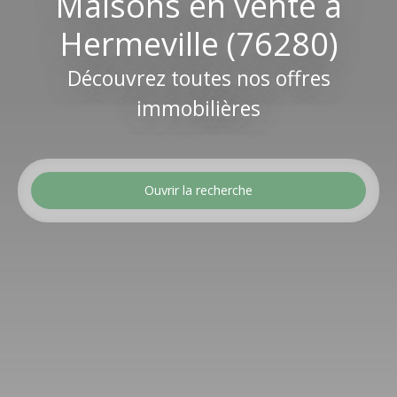
Maisons en vente à
Hermeville (76280)
Découvrez toutes nos offres
immobilières
Ouvrir la recherche
Type d'offre
Vente
Type de bien
Maison
Localisation
Hermeville (76280)
Budget max (€)